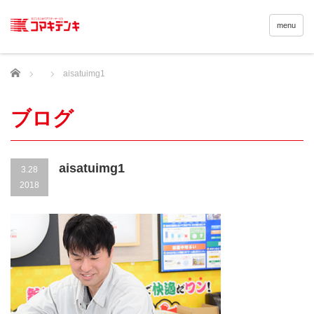
menu
Home
aisatuimg1
ブログ
aisatuimg1
3.28
2018