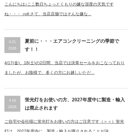
こんにちは♪ここ数日ちょっとくもりの嫌な湿度の天気です
ね・・・ :roll:さて、当店店舗ではそんな嫌な...
夏前に・・・エアコンクリーニングの季節で
4.21
2026
す！！
4/17(金)、18(土)の2日間、当店では決算セールをおこなっており
ましたが、お陰様で、多くの方にお越しいただ...
蛍光灯をお使いの方、2027年度中に製造・輸入
4.16
2026
は廃止されます
ご自宅や会社様に蛍光灯をお使いの方はご注意です（＞＜）蛍光
灯は、2027年度内に、製造・輸入が廃止されることが決...