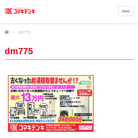
menu
Home
dm775
dm775