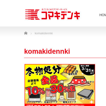
HO
Home
komakidennki
komakidennki