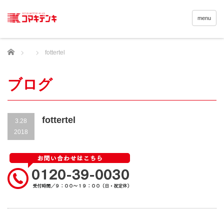
menu
Home
fottertel
ブログ
fottertel
3.28
2018