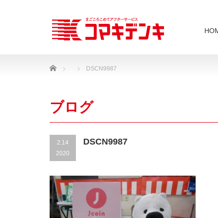
HO
Home
DSCN9987
ブログ
DSCN9987
2.14
2020