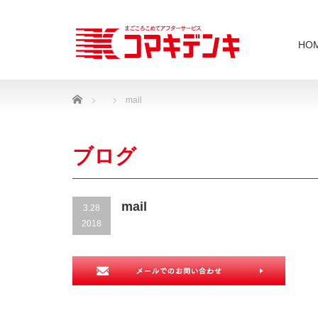
HO
Home
mail
ブログ
mail
3.28
2018