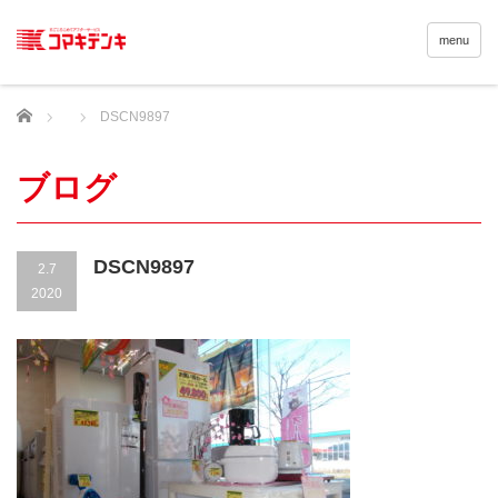
menu
Home
DSCN9897
ブログ
DSCN9897
2.7
2020