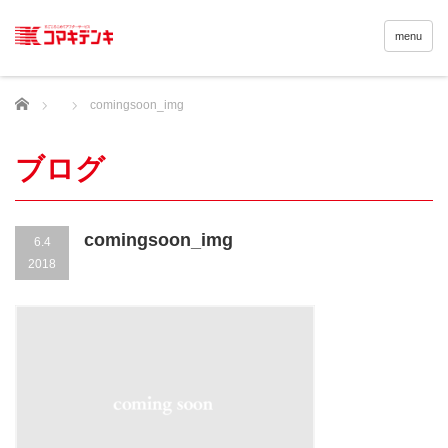
menu
Home
comingsoon_img
ブログ
comingsoon_img
6.4
2018