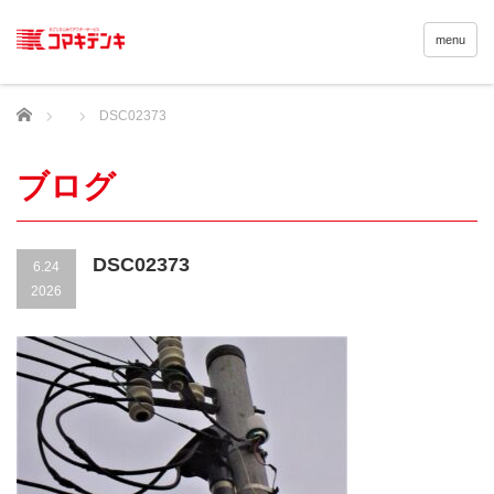
menu
Home
DSC02373
ブログ
DSC02373
6.24
2026