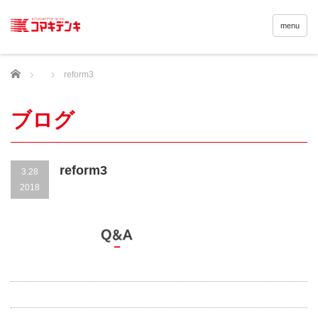
menu
Home
reform3
ブログ
reform3
3.28
2018