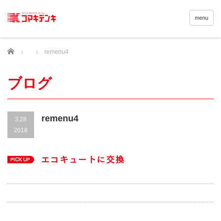
menu
Home
remenu4
ブログ
remenu4
3.28
2018