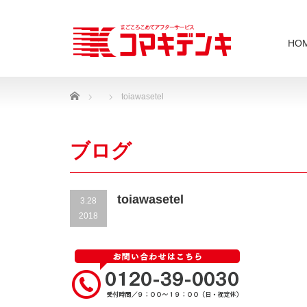
HO
Home
toiawasetel
ブログ
toiawasetel
3.28
2018